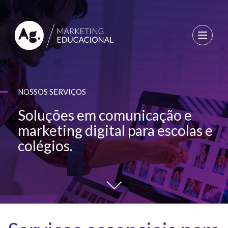
Toggle
navigat
E NÓS
NOSSOS SERVIÇOS
SE
IÇOS
Soluções em comunicação e
 CONOSCO
marketing digital para escolas e
DING
OG
colégios.
ESIGN
EO
TATO
EM
NOS
ARKETING