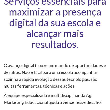
Serviços essenciais para
SOCIAIS
maximizar a presença
DE CONTEÚDO
digital da sua escola e
YTICS
alcançar mais
 DE VÍDEO
resultados.
TO IN LOCO
O avanço digital trouxe um mundo de oportunidades e
desafios. Não é fácil para uma escola acompanhar
sozinha a rápida evolução dessas tecnologias, são
muitas ferramentas, técnicas e ações.
A equipe especializada e multidisciplinar da Ag.
Marketing Educacional ajuda a vencer esse desafio.